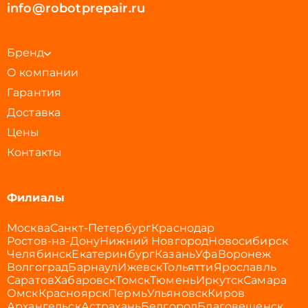
info@robotprepair.ru
Бренд
О компании
Гарантия
Доставка
Цены
Контакты
Филиалы
Москва
Санкт-Петербург
Краснодар
Ростов-на-Дону
Нижний Новгород
Новосибирск
Челябинск
Екатеринбург
Казань
Уфа
Воронеж
Волгоград
Барнаул
Ижевск
Тольятти
Ярославль
Саратов
Хабаровск
Томск
Тюмень
Иркутск
Самара
Омск
Красноярск
Пермь
Ульяновск
Киров
Архангельск
Астрахань
Белгород
Благовещенск