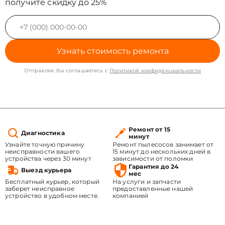
получите скидку до 25%
Узнать стоимость ремонта
Отправляя, Вы соглашаетесь с
Политикой конфиденциальности
Ремонт от 15
Диагностика
минут
Узнайте точную причину
Ремонт пылесосов занимает от
неисправности вашего
15 минут до нескольких дней в
устройства через 30 минут
зависимости от поломки
Гарантия до 24
Выезд курьера
мес
Бесплатный курьер, который
На услуги и запчасти
заберет неисправное
предоставленные нашей
устройство в удобном месте.
компанией