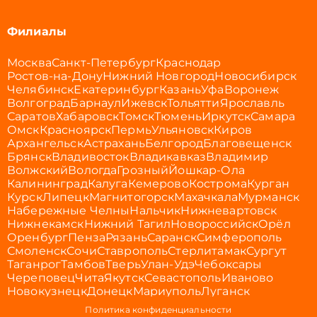
Филиалы
Москва
Санкт-Петербург
Краснодар
Ростов-на-Дону
Нижний Новгород
Новосибирск
Челябинск
Екатеринбург
Казань
Уфа
Воронеж
Волгоград
Барнаул
Ижевск
Тольятти
Ярославль
Саратов
Хабаровск
Томск
Тюмень
Иркутск
Самара
Омск
Красноярск
Пермь
Ульяновск
Киров
Архангельск
Астрахань
Белгород
Благовещенск
Брянск
Владивосток
Владикавказ
Владимир
Волжский
Вологда
Грозный
Йошкар-Ола
Калининград
Калуга
Кемерово
Кострома
Курган
Курск
Липецк
Магнитогорск
Махачкала
Мурманск
Набережные Челны
Нальчик
Нижневартовск
Нижнекамск
Нижний Тагил
Новороссийск
Орёл
Оренбург
Пенза
Рязань
Саранск
Симферополь
Смоленск
Сочи
Ставрополь
Стерлитамак
Сургут
Таганрог
Тамбов
Тверь
Улан-Удэ
Чебоксары
Череповец
Чита
Якутск
Севастополь
Иваново
Новокузнецк
Донецк
Мариуполь
Луганск
Политика конфиденциальности