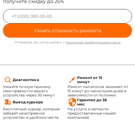
получите скидку до 25%
Узнать стоимость ремонта
Отправляя, Вы соглашаетесь с
Политикой конфиденциальности
Ремонт от 15
Диагностика
минут
Узнайте точную причину
Ремонт пылесосов занимает от
неисправности вашего
15 минут до нескольких дней в
устройства через 30 минут
зависимости от поломки
Гарантия до 36
Выезд курьера
мес
Бесплатный курьер, который
На услуги и запчасти
заберет неисправное
предоставленные нашей
устройство в удобном месте.
компанией