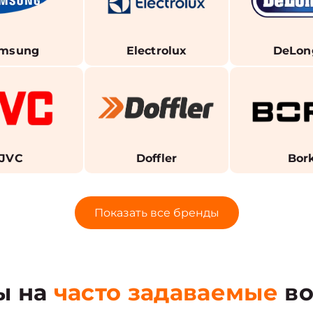
msung
Electrolux
DeLon
JVC
Doffler
Bor
Показать все бренды
ы на
часто задаваемые
во