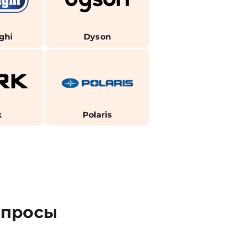
ghi
Dyson
k
Polaris
просы