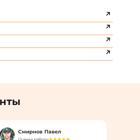
енты
Смирнов Павел
Оценка работы
О