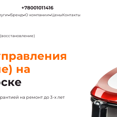
+78001011416
луги
Бренд
О компании
Цены
Контакты
(восстановление)
управления
е) на
рске
арантией на ремонт до 3-х лет