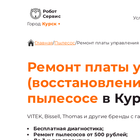
Робот
Сервис
Ус
Город
Курск
▼
Главная
/
Пылесос
/
Ремонт платы управления 
Ремонт платы 
(восстановлени
пылесосе
в Ку
VITEK, Bissell, Thomas и другие бренды с г
Бесплатная диагностика;
Ремонт пылесосов от 500 рублей;