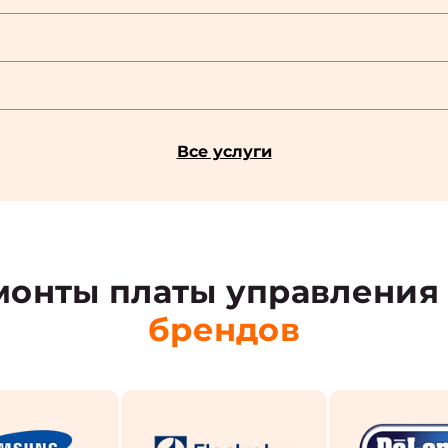
Все услуги
онты платы управления 
брендов