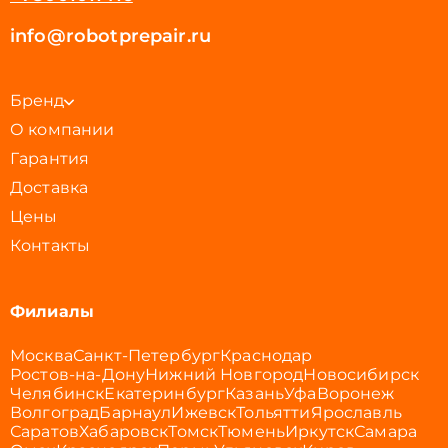
info@robotprepair.ru
Бренд
О компании
Гарантия
Доставка
Цены
Контакты
Филиалы
Москва
Санкт-Петербург
Краснодар
Ростов-на-Дону
Нижний Новгород
Новосибирск
Челябинск
Екатеринбург
Казань
Уфа
Воронеж
Волгоград
Барнаул
Ижевск
Тольятти
Ярославль
Саратов
Хабаровск
Томск
Тюмень
Иркутск
Самара