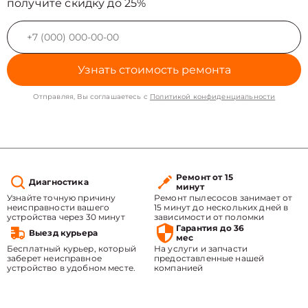
получите скидку до 25%
Узнать стоимость ремонта
Отправляя, Вы соглашаетесь с
Политикой конфиденциальности
Ремонт от 15
Диагностика
минут
Узнайте точную причину
Ремонт пылесосов занимает от
неисправности вашего
15 минут до нескольких дней в
устройства через 30 минут
зависимости от поломки
Гарантия до 36
Выезд курьера
мес
Бесплатный курьер, который
На услуги и запчасти
заберет неисправное
предоставленные нашей
устройство в удобном месте.
компанией