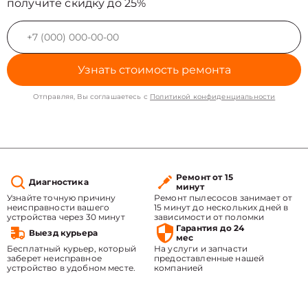
получите скидку до 25%
Узнать стоимость ремонта
Отправляя, Вы соглашаетесь с
Политикой конфиденциальности
Ремонт от 15
Диагностика
минут
Узнайте точную причину
Ремонт пылесосов занимает от
неисправности вашего
15 минут до нескольких дней в
устройства через 30 минут
зависимости от поломки
Гарантия до 24
Выезд курьера
мес
Бесплатный курьер, который
На услуги и запчасти
заберет неисправное
предоставленные нашей
устройство в удобном месте.
компанией