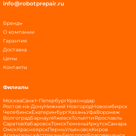
info@robotprepair.ru
Бренд
О компании
Гарантия
Доставка
Цены
Контакты
Филиалы
Москва
Санкт-Петербург
Краснодар
Ростов-на-Дону
Нижний Новгород
Новосибирск
Челябинск
Екатеринбург
Казань
Уфа
Воронеж
Волгоград
Барнаул
Ижевск
Тольятти
Ярославль
Саратов
Хабаровск
Томск
Тюмень
Иркутск
Самара
Омск
Красноярск
Пермь
Ульяновск
Киров
Архангельск
Астрахань
Белгород
Благовещенск