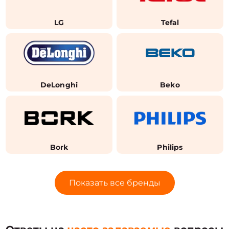
LG
Tefal
DeLonghi
Beko
Bork
Philips
Показать все бренды