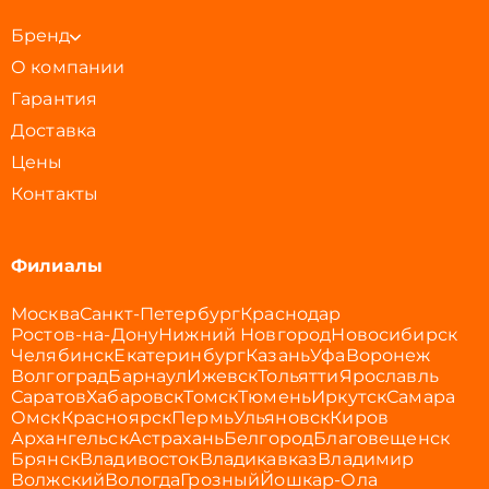
Бренд
О компании
Гарантия
Доставка
Цены
Контакты
Филиалы
Москва
Санкт-Петербург
Краснодар
Ростов-на-Дону
Нижний Новгород
Новосибирск
Челябинск
Екатеринбург
Казань
Уфа
Воронеж
Волгоград
Барнаул
Ижевск
Тольятти
Ярославль
Саратов
Хабаровск
Томск
Тюмень
Иркутск
Самара
Омск
Красноярск
Пермь
Ульяновск
Киров
Архангельск
Астрахань
Белгород
Благовещенск
Брянск
Владивосток
Владикавказ
Владимир
Волжский
Вологда
Грозный
Йошкар-Ола