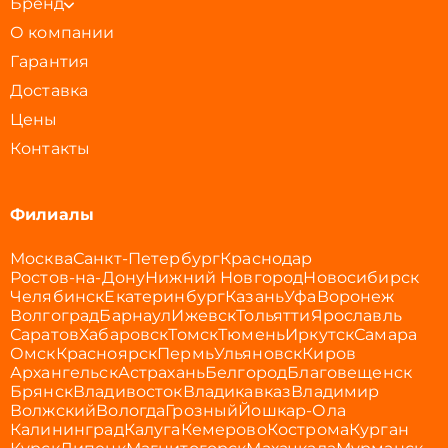
Бренд
О компании
Гарантия
Доставка
Цены
Контакты
Филиалы
Москва
Санкт-Петербург
Краснодар
Ростов-на-Дону
Нижний Новгород
Новосибирск
Челябинск
Екатеринбург
Казань
Уфа
Воронеж
Волгоград
Барнаул
Ижевск
Тольятти
Ярославль
Саратов
Хабаровск
Томск
Тюмень
Иркутск
Самара
Омск
Красноярск
Пермь
Ульяновск
Киров
Архангельск
Астрахань
Белгород
Благовещенск
Брянск
Владивосток
Владикавказ
Владимир
Волжский
Вологда
Грозный
Йошкар-Ола
Калининград
Калуга
Кемерово
Кострома
Курган