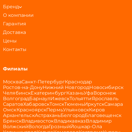
Бренд
О компании
Гарантия
Доставка
Цены
Контакты
Филиалы
Москва
Санкт-Петербург
Краснодар
Ростов-на-Дону
Нижний Новгород
Новосибирск
Челябинск
Екатеринбург
Казань
Уфа
Воронеж
Волгоград
Барнаул
Ижевск
Тольятти
Ярославль
Саратов
Хабаровск
Томск
Тюмень
Иркутск
Самара
Омск
Красноярск
Пермь
Ульяновск
Киров
Архангельск
Астрахань
Белгород
Благовещенск
Брянск
Владивосток
Владикавказ
Владимир
Волжский
Вологда
Грозный
Йошкар-Ола