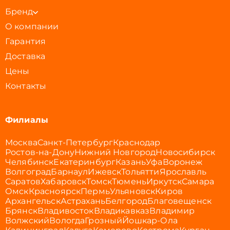
Бренд
О компании
Гарантия
Доставка
Цены
Контакты
Филиалы
Москва
Санкт-Петербург
Краснодар
Ростов-на-Дону
Нижний Новгород
Новосибирск
Челябинск
Екатеринбург
Казань
Уфа
Воронеж
Волгоград
Барнаул
Ижевск
Тольятти
Ярославль
Саратов
Хабаровск
Томск
Тюмень
Иркутск
Самара
Омск
Красноярск
Пермь
Ульяновск
Киров
Архангельск
Астрахань
Белгород
Благовещенск
Брянск
Владивосток
Владикавказ
Владимир
Волжский
Вологда
Грозный
Йошкар-Ола